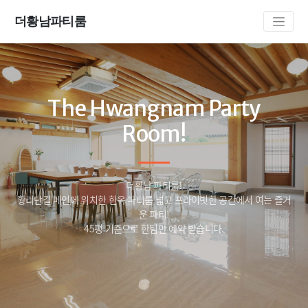
더황남파티룸
The Hwangnam Party
Room!
더황남 파티룸!
황리단길 메인에 위치한 한옥 파티룸 넓고 프라이빗한 공간에서 여는 즐거
운 파티!
45평 기준으로 한팀만 예약 받습니다.