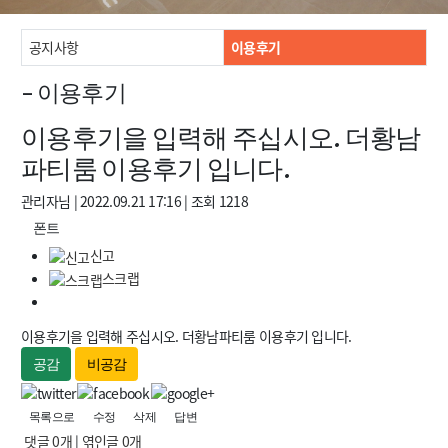
공지사항
이용후기
- 이용후기
이용후기을 입력해 주십시오. 더황남
파티룸 이용후기 입니다.
관리자님
|
2022.09.21 17:16
|
조회
1218
폰트
신고
스크랩
이용후기을 입력해 주십시오. 더황남파티룸 이용후기 입니다.
공감
비공감
목록으로
수정
삭제
답변
댓글
0
개
|
엮인글
0
개