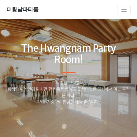
더황남파티룸
The Hwangnam Party
Room!
더황남 파티룸!
황리단길 메인에 위치한 한옥 파티룸 넓고 프라이빗한 공간에서 여는 즐거
운 파티!
45평 기준으로 한팀만 예약 받습니다.