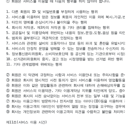
① 회원은 서비스를 이용할 때 다음의 행위를 하지 않아야 합니다.

1. 다른 회원의 ID 및 비밀번호를 부정하게 사용하는 행위

2. 서비스를 이용하여 얻은 정보를 회원의 개인적인 이용 외에 복사,가공,번역,
3. 타인의 명예를 손상시키거나 불이익을 주는 행위

4. 회사의 저작권, 제3자의 저작권 등 기타 권리를 침해하는 행위

5. 공공질서 및 미풍양속에 위반되는 내용의 정보,문장,도형,음성 등을 타인에게
6. 범죄와 결부된다고 객관적으로 인정되는 행위

7. 서비스와 관련된 설비의 오동작이나 정보 등의 파괴 및 혼란을 유발시키는 
8. 서비스의 안정적 운영을 방해할 수 있는 정보를 전송하거나 수신자의 의사에
9. 정보통신윤리위원회, 소비자보호단체 등 공신력 있는 기관으로부터 시정요구를
10. 선거관리위원회의 중지, 경고 또는 시정명령을 받는 선거법 위반 행위

11. 기타 관계법령에 위배되는 행위

② 회원은 이 약관에 규정하는 사항과 서비스 이용안내 또는 주의사항을 준수하
③ 회원은 회사의 명시적인 사전 동의가 없이 서비스를 이용하여 영업활동을 할 
④ 회원은 이와 같은 영업활동과 관련하여 회사에 대하여 손해배상의무를 집니다.
⑤ 회원은 서비스의 이용약관, 기타 이용계약상 지위를 타인에게 양도, 증여 할 
⑥ 회원은 회사의 사전 승낙없이는 서비스의 전부 또는 일부 내용 및 기능을 전용
⑦ 회사는 이용고객이 방문하거나 전자서명 또는 아이디(ID)등을 이용하여 자신
⑧ 회사는 이용고객의 대리인이 방문하여 열람 또는 정정을 요구하는 경우에는 
⑨ 회사는 개인정보와 관련하여 이용고객의 의견을 수렴하고 불만을 처리하기 위
제11조(서비스 이용 시간)
