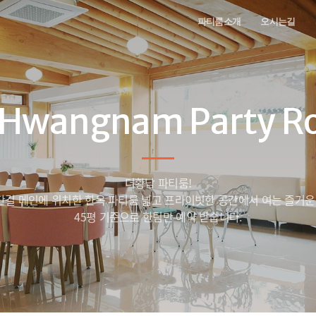
파티룸소개
오시는길
 Hwangnam Party R
더황남 파티룸!
길 메인에 위치한 한옥 파티룸 넓고 프라이빗한 공간에서 여는 즐거운
45평 기준으로 한팀만 예약 받습니다.