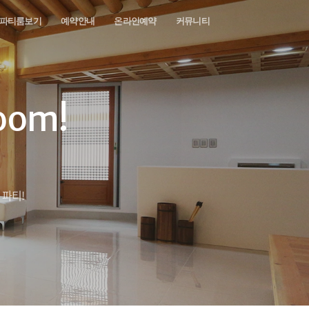
파티룸보기
예약안내
온라인예약
커뮤니티
oom!
 파티!