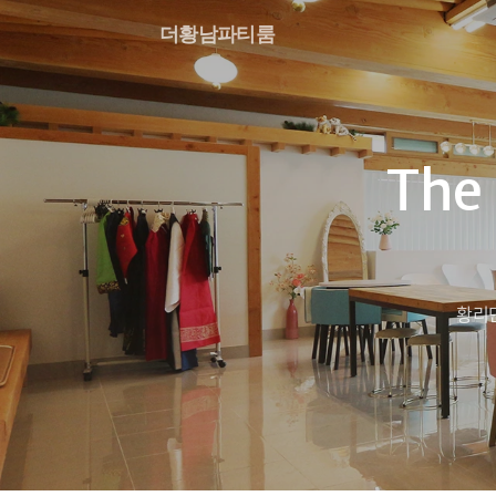
더황남파티룸
The
황리단