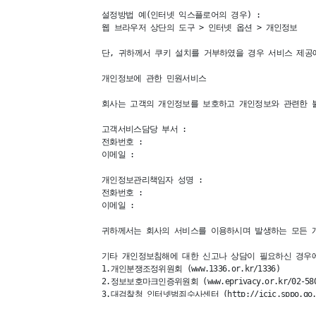
설정방법 예(인터넷 익스플로어의 경우) : 

웹 브라우저 상단의 도구 > 인터넷 옵션 > 개인정보 

단, 귀하께서 쿠키 설치를 거부하였을 경우 서비스 제공에
개인정보에 관한 민원서비스 

회사는 고객의 개인정보를 보호하고 개인정보와 관련한 불
고객서비스담당 부서 : 

전화번호 : 

이메일 : 

개인정보관리책임자 성명 : 

전화번호 : 

이메일 : 

귀하께서는 회사의 서비스를 이용하시며 발생하는 모든 개
기타 개인정보침해에 대한 신고나 상담이 필요하신 경우에
1.개인분쟁조정위원회 (www.1336.or.kr/1336)

2.정보보호마크인증위원회 (www.eprivacy.or.kr/02-580-
3.대검찰청 인터넷범죄수사센터 (http://icic.sppo.go.kr/
4.경찰청 사이버테러대응센터 (www.ctrc.go.kr/02-392-